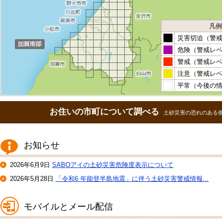
凡例
災害切迫（警
危険（警戒レ
警戒（警戒レ
注意（警戒レ
平常（今後の
お住いの市町について調べる
土砂災害の恐れのある
お知らせ
2026年6月9日
SABOアイの土砂災害危険度表示について
2026年5月28日
「令和6 年能登半島地震」に伴う土砂災害警戒情報...
モバイルとメール配信